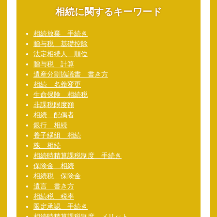
相続に関するキーワード
相続放棄 手続き
贈与税 基礎控除
法定相続人 順位
贈与税 計算
遺産分割協議書 書き方
相続 名義変更
生命保険 相続税
非課税限度額
相続 配偶者
銀行 相続
養子縁組 相続
株 相続
相続時精算課税制度 手続き
保険金 相続
相続税 保険金
遺言 書き方
相続税 税率
限定承認 手続き
相続時精算課税制度 メリット