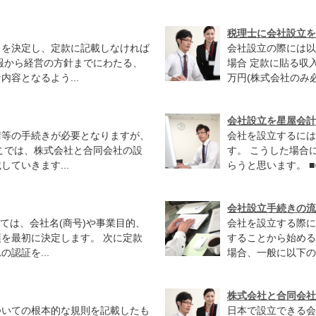
税理士に会社設立を
とを決定し、定款に記載しなければ
会社設立の際には以
報から経営の方針までにわたる、
場合 定款に貼る収
容となるよう...
万円(株式会社のみ必
会社設立を星屋会計
請等の手続きが必要となりますが、
会社を設立するには
こでは、株式会社と合同会社の設
す。 こうした場合
ていきます...
らうと思います。 ■
会社設立手続きの流
ては、会社名(商号)や事業目的、
会社を設立する際に
を最初に決定します。 次に定款
することから始める
認証を...
場合、一般に以下の
株式会社と合同会社
ついての根本的な規則を記載したも
日本で設立できる会