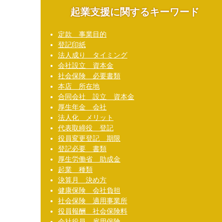
起業支援に関するキーワード
定款 事業目的
登記印紙
法人成り タイミング
会社設立 資本金
社会保険 必要書類
本店 所在地
合同会社 設立 資本金
厚生年金 会社
法人化 メリット
代表取締役 登記
役員変更登記 期限
登記必要 書類
厚生労働省 助成金
起業 種類
決算月 決め方
健康保険 会社負担
社会保険 適用事業所
役員報酬 社会保険料
会社役員 雇用保険