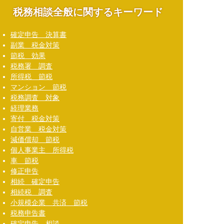
‭税務相談全般に関するキーワード
確定申告 決算書
副業 税金対策
節税 効果
税務署 調査
所得税 節税
マンション 節税
税務調査 対象
経理業務
寄付 税金対策
自営業 税金対策
減価償却 節税
個人事業主 所得税
車 節税
修正申告
相続 確定申告
相続税 調査
小規模企業 共済 節税
税務申告書
確定申告 相談